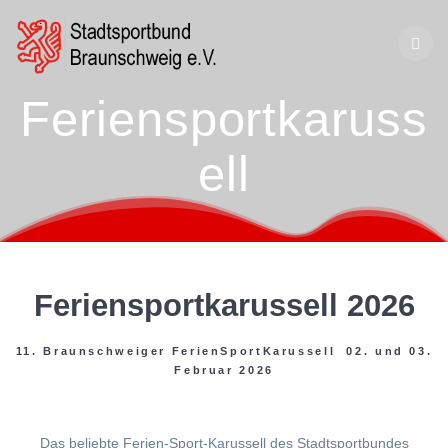
Zum
Inhalt
springen
Feriensportkaruss
ell
Feriensportkarussell 2026
11. Braunschweiger FerienSportKarussell 02. und 03.
Februar 2026
Das beliebte Ferien-Sport-Karussell des Stadtsportbundes