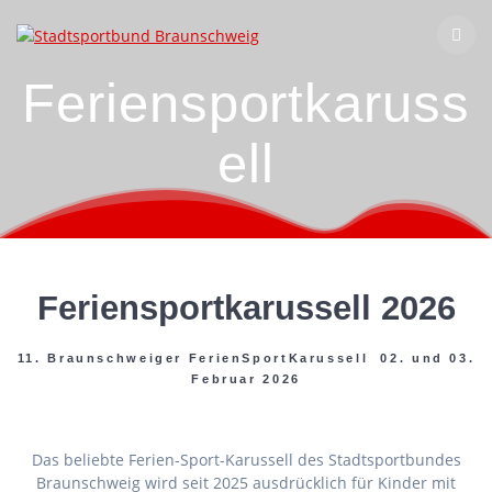
Zum
Inhalt
springen
Feriensportkaruss
ell
Feriensportkarussell 2026
11. Braunschweiger FerienSportKarussell 02. und 03.
Februar 2026
Das beliebte Ferien-Sport-Karussell des Stadtsportbundes
Braunschweig wird seit 2025 ausdrücklich für Kinder mit