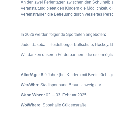
An den zwei Ferientagen zwischen den Schulhalbjahr
Veranstaltung bietet den Kindern die Möglichkeit, 
Vereinstrainer, die Betreuung durch versiertes Pers
I
n 2026 werden folgende Sportarten angeboten:
Judo, Baseball, Heidelberger Ballschule, Hockey, 
Wir danken unseren Förderpartnern, die es ermögl
Alter/Age:
6-9 Jahre (bei Kindern mit Beeinträchti
Wer/Who:
Stadtsportbund Braunschweig e.V.
Wann/When:
02. – 03. Februar 2025
Wo/Where:
Sporthalle Güldenstraße