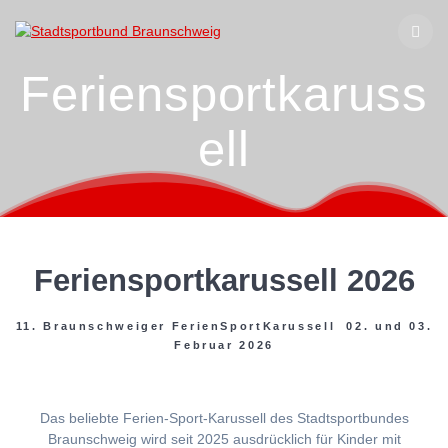
Zum
Inhalt
springen
Feriensportkaruss
ell
Feriensportkarussell 2026
11. Braunschweiger FerienSportKarussell 02. und 03.
Februar 2026
Das beliebte Ferien-Sport-Karussell des Stadtsportbundes
Braunschweig wird seit 2025 ausdrücklich für Kinder mit