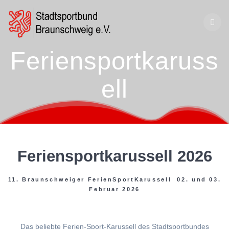
Zum
Inhalt
springen
Feriensportkaruss
ell
Feriensportkarussell 2026
11. Braunschweiger FerienSportKarussell 02. und 03.
Februar 2026
Das beliebte Ferien-Sport-Karussell des Stadtsportbundes