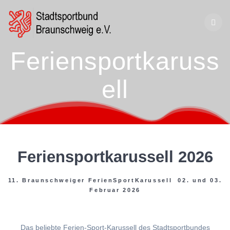
Zum
Inhalt
springen
Feriensportkaruss
ell
Feriensportkarussell 2026
11. Braunschweiger FerienSportKarussell 02. und 03.
Februar 2026
Das beliebte Ferien-Sport-Karussell des Stadtsportbundes