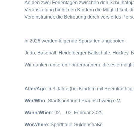
An den zwei Ferientagen zwischen den Schulhalbjahr
Veranstaltung bietet den Kindern die Möglichkeit, 
Vereinstrainer, die Betreuung durch versiertes Pers
I
n 2026 werden folgende Sportarten angeboten:
Judo, Baseball, Heidelberger Ballschule, Hockey, 
Wir danken unseren Förderpartnern, die es ermögl
Alter/Age:
6-9 Jahre (bei Kindern mit Beeinträchti
Wer/Who:
Stadtsportbund Braunschweig e.V.
Wann/When:
02. – 03. Februar 2025
Wo/Where:
Sporthalle Güldenstraße