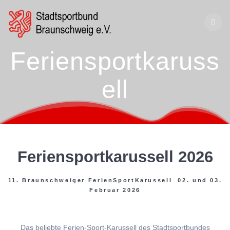
Zum
Inhalt
springen
Feriensportkaruss
ell
Feriensportkarussell 2026
11. Braunschweiger FerienSportKarussell 02. und 03.
Februar 2026
Das beliebte Ferien-Sport-Karussell des Stadtsportbundes