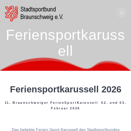
Zum
Inhalt
springen
Feriensportkaruss
ell
Feriensportkarussell 2026
11. Braunschweiger FerienSportKarussell 02. und 03.
Februar 2026
Das beliebte Ferien-Sport-Karussell des Stadtsportbundes