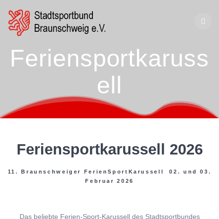
Zum
Inhalt
springen
Feriensportkaruss
ell
Feriensportkarussell 2026
11. Braunschweiger FerienSportKarussell 02. und 03.
Februar 2026
Das beliebte Ferien-Sport-Karussell des Stadtsportbundes