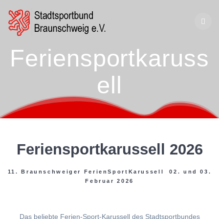
Zum
Inhalt
springen
Feriensportkaruss
ell
Feriensportkarussell 2026
11. Braunschweiger FerienSportKarussell 02. und 03.
Februar 2026
Das beliebte Ferien-Sport-Karussell des Stadtsportbundes