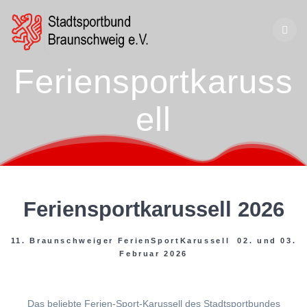
Zum
Inhalt
springen
Feriensportkaruss
ell
Feriensportkarussell 2026
11. Braunschweiger FerienSportKarussell 02. und 03.
Februar 2026
Das beliebte Ferien-Sport-Karussell des Stadtsportbundes