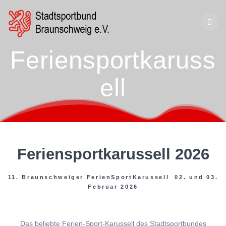
Zum
Inhalt
springen
Feriensportkaruss
ell
Feriensportkarussell 2026
11. Braunschweiger FerienSportKarussell 02. und 03.
Februar 2026
Das beliebte Ferien-Sport-Karussell des Stadtsportbundes