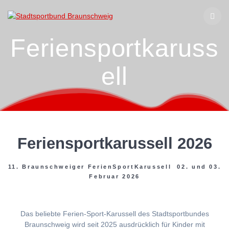
Zum
Inhalt
springen
Feriensportkaruss
ell
Feriensportkarussell 2026
11. Braunschweiger FerienSportKarussell 02. und 03.
Februar 2026
Das beliebte Ferien-Sport-Karussell des Stadtsportbundes
Braunschweig wird seit 2025 ausdrücklich für Kinder mit