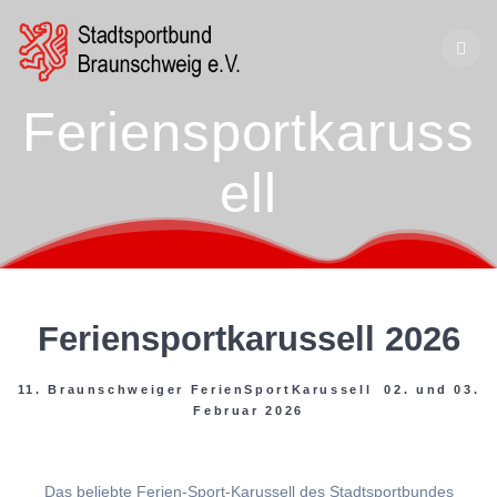
Zum
Inhalt
springen
Feriensportkaruss
ell
Feriensportkarussell 2026
11. Braunschweiger FerienSportKarussell 02. und 03.
Februar 2026
Das beliebte Ferien-Sport-Karussell des Stadtsportbundes