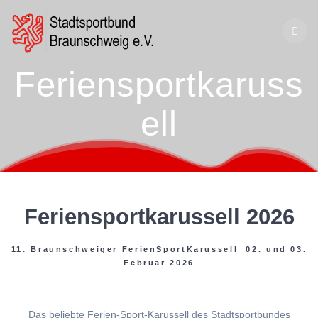
Zum
Inhalt
springen
Feriensportkaruss
ell
Feriensportkarussell 2026
11. Braunschweiger FerienSportKarussell 02. und 03.
Februar 2026
Das beliebte Ferien-Sport-Karussell des Stadtsportbundes