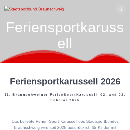
Zum
Inhalt
springen
Feriensportkaruss
ell
Feriensportkarussell 2026
11. Braunschweiger FerienSportKarussell 02. und 03.
Februar 2026
Das beliebte Ferien-Sport-Karussell des Stadtsportbundes
Braunschweig wird seit 2025 ausdrücklich für Kinder mit