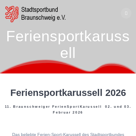
Zum
Inhalt
springen
Feriensportkaruss
ell
Feriensportkarussell 2026
11. Braunschweiger FerienSportKarussell 02. und 03.
Februar 2026
Das beliebte Ferien-Sport-Karussell des Stadtsportbundes