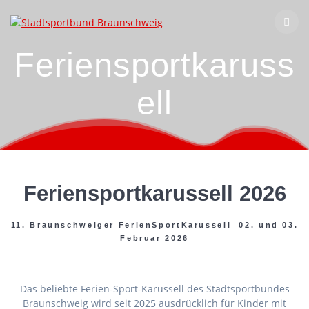
Zum
Inhalt
springen
Feriensportkaruss
ell
Feriensportkarussell 2026
11. Braunschweiger FerienSportKarussell 02. und 03.
Februar 2026
Das beliebte Ferien-Sport-Karussell des Stadtsportbundes
Braunschweig wird seit 2025 ausdrücklich für Kinder mit