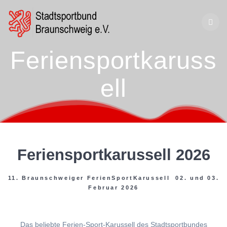
Zum
Inhalt
springen
Feriensportkaruss
ell
Feriensportkarussell 2026
11. Braunschweiger FerienSportKarussell 02. und 03.
Februar 2026
Das beliebte Ferien-Sport-Karussell des Stadtsportbundes