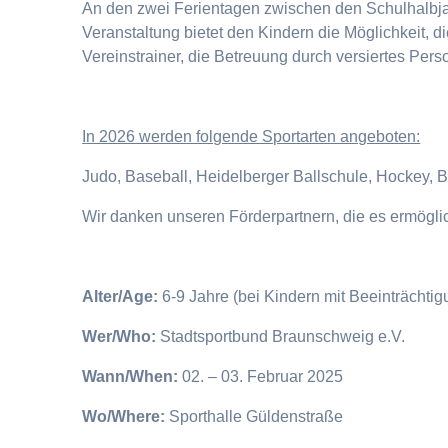
An den zwei Ferientagen zwischen den Schulhalbjahr
Veranstaltung bietet den Kindern die Möglichkeit, 
Vereinstrainer, die Betreuung durch versiertes Pers
I
n 2026 werden folgende Sportarten angeboten:
Judo, Baseball, Heidelberger Ballschule, Hockey, 
Wir danken unseren Förderpartnern, die es ermögl
Alter/Age:
6-9 Jahre (bei Kindern mit Beeinträchti
Wer/Who:
Stadtsportbund Braunschweig e.V.
Wann/When:
02. – 03. Februar 2025
Wo/Where:
Sporthalle Güldenstraße