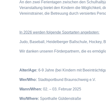
An den zwei Ferientagen zwischen den Schulhalbjahr
Veranstaltung bietet den Kindern die Möglichkeit, 
Vereinstrainer, die Betreuung durch versiertes Pers
I
n 2026 werden folgende Sportarten angeboten:
Judo, Baseball, Heidelberger Ballschule, Hockey, 
Wir danken unseren Förderpartnern, die es ermögl
Alter/Age:
6-9 Jahre (bei Kindern mit Beeinträchti
Wer/Who:
Stadtsportbund Braunschweig e.V.
Wann/When:
02. – 03. Februar 2025
Wo/Where:
Sporthalle Güldenstraße