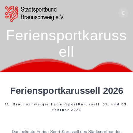
Zum
Inhalt
springen
Feriensportkaruss
ell
Feriensportkarussell 2026
11. Braunschweiger FerienSportKarussell 02. und 03.
Februar 2026
Das beliebte Ferien-Sport-Karussell des Stadtsportbundes