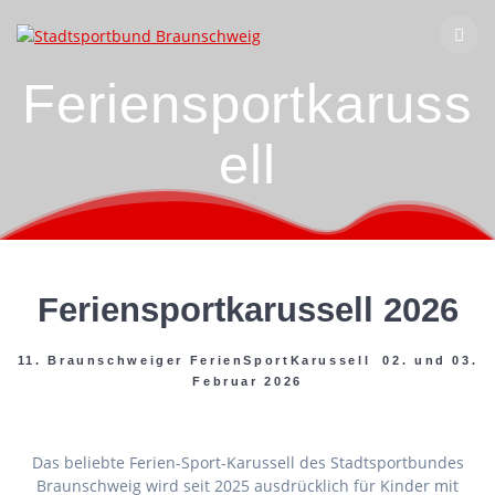
Zum
Inhalt
springen
Feriensportkaruss
ell
Feriensportkarussell 2026
11. Braunschweiger FerienSportKarussell 02. und 03.
Februar 2026
Das beliebte Ferien-Sport-Karussell des Stadtsportbundes
Braunschweig wird seit 2025 ausdrücklich für Kinder mit