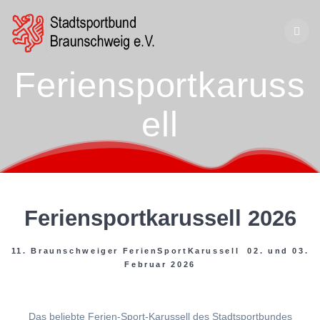
Zum
Inhalt
springen
Feriensportkaruss
ell
Feriensportkarussell 2026
11. Braunschweiger FerienSportKarussell 02. und 03.
Februar 2026
Das beliebte Ferien-Sport-Karussell des Stadtsportbundes