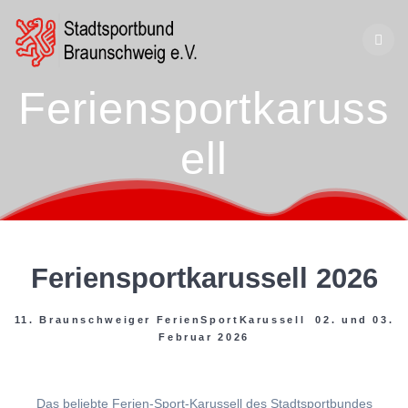
Zum
Inhalt
springen
Feriensportkaruss
ell
Feriensportkarussell 2026
11. Braunschweiger FerienSportKarussell 02. und 03.
Februar 2026
Das beliebte Ferien-Sport-Karussell des Stadtsportbundes