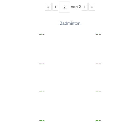
«
‹
von
2
›
»
Badminton