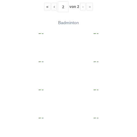
«
‹
von
2
›
»
Badminton