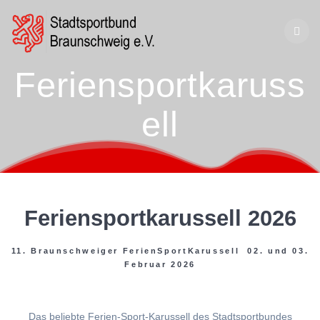
Zum
Inhalt
springen
Feriensportkaruss
ell
Feriensportkarussell 2026
11. Braunschweiger FerienSportKarussell 02. und 03.
Februar 2026
Das beliebte Ferien-Sport-Karussell des Stadtsportbundes