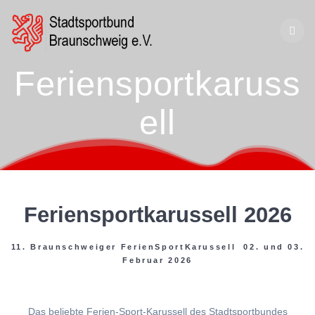
Zum
Inhalt
springen
Feriensportkaruss
ell
Feriensportkarussell 2026
11. Braunschweiger FerienSportKarussell 02. und 03.
Februar 2026
Das beliebte Ferien-Sport-Karussell des Stadtsportbundes