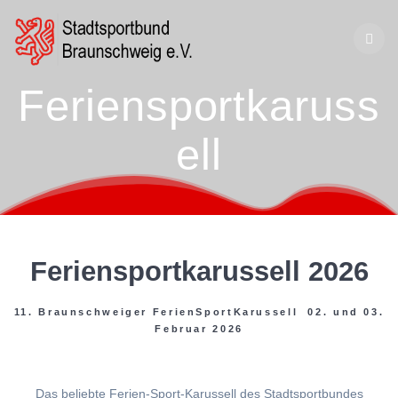
Zum
Inhalt
springen
Feriensportkaruss
ell
Feriensportkarussell 2026
11. Braunschweiger FerienSportKarussell 02. und 03.
Februar 2026
Das beliebte Ferien-Sport-Karussell des Stadtsportbundes