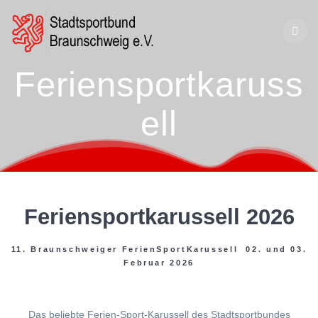
Zum
Inhalt
springen
Feriensportkaruss
ell
Feriensportkarussell 2026
11. Braunschweiger FerienSportKarussell 02. und 03.
Februar 2026
Das beliebte Ferien-Sport-Karussell des Stadtsportbundes