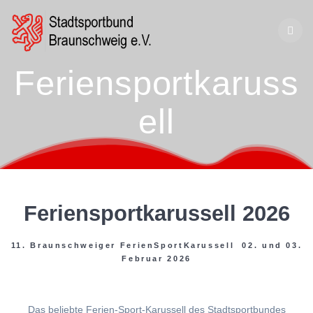
Zum
Inhalt
springen
Feriensportkaruss
ell
Feriensportkarussell 2026
11. Braunschweiger FerienSportKarussell 02. und 03.
Februar 2026
Das beliebte Ferien-Sport-Karussell des Stadtsportbundes