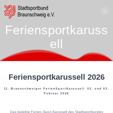
Zum
Inhalt
springen
Feriensportkaruss
ell
Feriensportkarussell 2026
11. Braunschweiger FerienSportKarussell 02. und 03.
Februar 2026
Das beliebte Ferien-Sport-Karussell des Stadtsportbundes