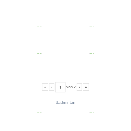
«
‹
von
2
›
»
Badminton