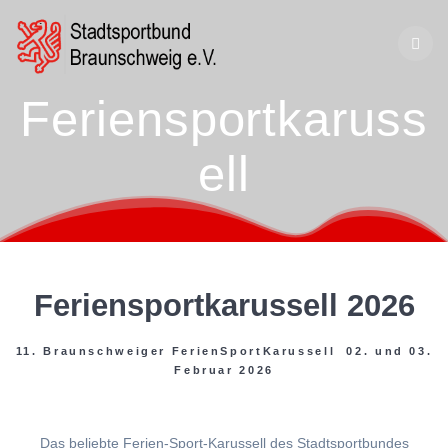
Zum
Inhalt
springen
Feriensportkaruss
ell
Feriensportkarussell 2026
11. Braunschweiger FerienSportKarussell 02. und 03.
Februar 2026
Das beliebte Ferien-Sport-Karussell des Stadtsportbundes