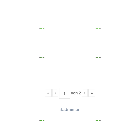
«
‹
von
2
›
»
Badminton