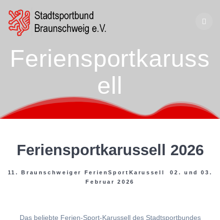
Zum
Inhalt
springen
Feriensportkaruss
ell
Feriensportkarussell 2026
11. Braunschweiger FerienSportKarussell 02. und 03.
Februar 2026
Das beliebte Ferien-Sport-Karussell des Stadtsportbundes