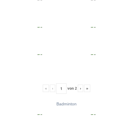
«
‹
von
2
›
»
Badminton