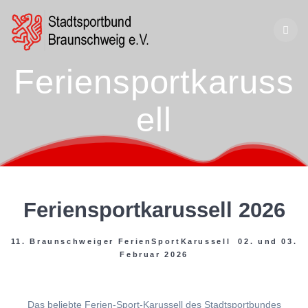
Zum
Inhalt
springen
Feriensportkaruss
ell
Feriensportkarussell 2026
11. Braunschweiger FerienSportKarussell 02. und 03.
Februar 2026
Das beliebte Ferien-Sport-Karussell des Stadtsportbundes