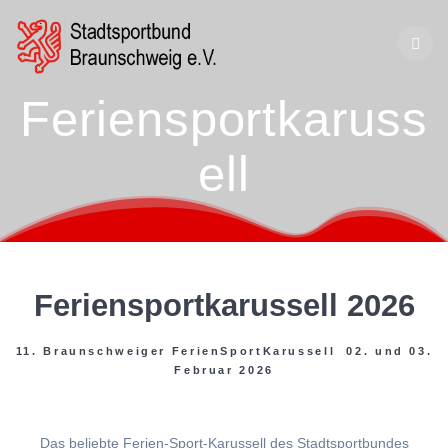
Zum
Inhalt
springen
Feriensportkaruss
ell
Feriensportkarussell 2026
11. Braunschweiger FerienSportKarussell 02. und 03.
Februar 2026
Das beliebte Ferien-Sport-Karussell des Stadtsportbundes