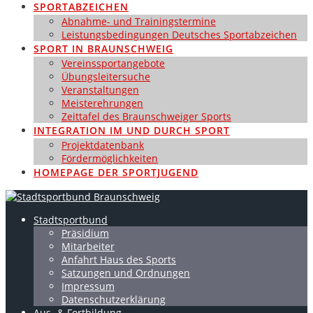
SPORTABZEICHEN
Abnahme- und Trainingstermine
Leistungsbedingungen Deutsches Sportabzeichen
SPORT IN BRAUNSCHWEIG
Vereinssportangebote
Übungsleitersuche
Veranstaltungen
Meisterehrungen
Zeittafel des Braunschweiger Sports
INTEGRATION IM UND DURCH SPORT
Projektdatenbank
Fördermöglichkeiten
HOMEPAGE DER SPORTJUGEND
Stadtsportbund
Präsidium
Mitarbeiter
Anfahrt Haus des Sports
Satzungen und Ordnungen
Impressum
Datenschutzerklärung
Aus- & Fortbildung