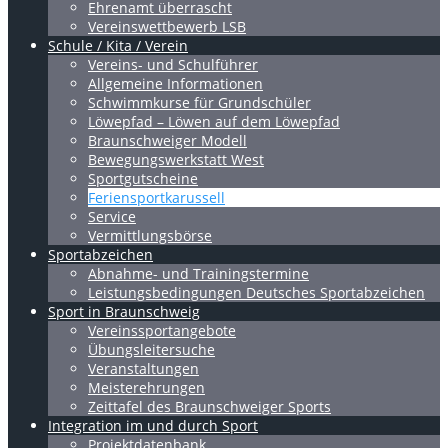
Ehrenamt überrascht
Vereinswettbewerb LSB
Schule / Kita / Verein
Vereins- und Schulführer
Allgemeine Informationen
Schwimmkurse für Grundschüler
Löwepfad – Löwen auf dem Löwepfad
Braunschweiger Modell
Bewegungswerkstatt West
Sportgutscheine
Feriensportkarussell
Service
Vermittlungsbörse
Sportabzeichen
Abnahme- und Trainingstermine
Leistungsbedingungen Deutsches Sportabzeichen
Sport in Braunschweig
Vereinssportangebote
Übungsleitersuche
Veranstaltungen
Meisterehrungen
Zeittafel des Braunschweiger Sports
Integration im und durch Sport
Projektdatenbank