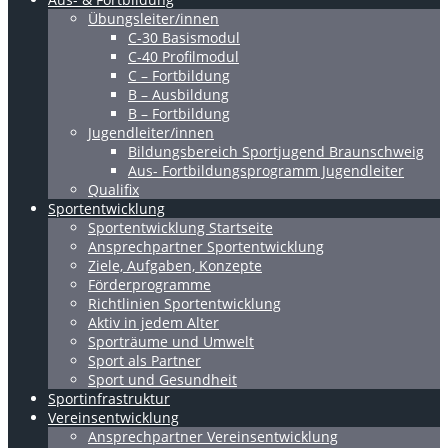
Übungsleiter/innen
C-30 Basismodul
C-40 Profilmodul
C – Fortbildung
B – Ausbildung
B – Fortbildung
Jugendleiter/innen
Bildungsbereich Sportjugend Braunschweig
Aus- Fortbildungsprogramm Jugendleiter
Qualifix
Sportentwicklung
Sportentwicklung Startseite
Ansprechpartner Sportentwicklung
Ziele, Aufgaben, Konzepte
Förderprogramme
Richtlinien Sportentwicklung
Aktiv in jedem Alter
Sporträume und Umwelt
Sport als Partner
Sport und Gesundheit
Sportinfrastruktur
Vereinsentwicklung
Ansprechpartner Vereinsentwicklung