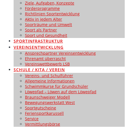
Ziele, Aufgaben, Konzepte
Förderprogramme
Richtlinien Sportentwicklung
Aktiv in jedem Alter
Sporträume und Umwelt
Sport als Partner
Sport und Gesundheit
SPORTINFRASTRUKTUR
VEREINSENTWICKLUNG
Ansprechpartner Vereinsentwicklung
Ehrenamt überrascht
Vereinswettbewerb LSB
SCHULE / KITA / VEREIN
Vereins- und Schulführer
Allgemeine Informationen
Schwimmkurse für Grundschüler
Löwepfad – Löwen auf dem Löwepfad
Braunschweiger Modell
Bewegungswerkstatt West
Sportgutscheine
Feriensportkarussell
Service
Vermittlungsbörse