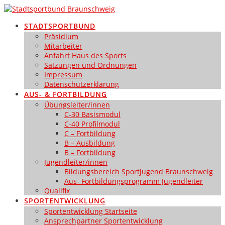
Zum
Inhalt
STADTSPORTBUND
springen
Präsidium
Mitarbeiter
Anfahrt Haus des Sports
Satzungen und Ordnungen
Impressum
Datenschutzerklärung
AUS- & FORTBILDUNG
Übungsleiter/innen
C-30 Basismodul
C-40 Profilmodul
C – Fortbildung
B – Ausbildung
B – Fortbildung
Jugendleiter/innen
Bildungsbereich Sportjugend Braunschweig
Aus- Fortbildungsprogramm Jugendleiter
Qualifix
SPORTENTWICKLUNG
Sportentwicklung Startseite
Ansprechpartner Sportentwicklung