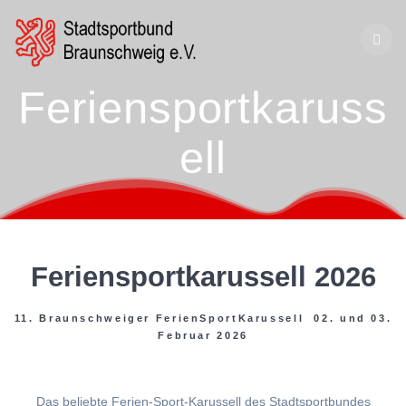
Zum
Inhalt
springen
Feriensportkaruss
ell
Feriensportkarussell 2026
11. Braunschweiger FerienSportKarussell 02. und 03.
Februar 2026
Das beliebte Ferien-Sport-Karussell des Stadtsportbundes