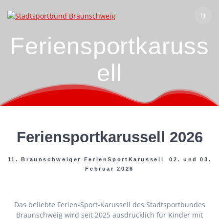
Zum
Inhalt
springen
Feriensportkaruss
ell
Feriensportkarussell 2026
11. Braunschweiger FerienSportKarussell 02. und 03.
Februar 2026
Das beliebte Ferien-Sport-Karussell des Stadtsportbundes
Braunschweig wird seit 2025 ausdrücklich für Kinder mit