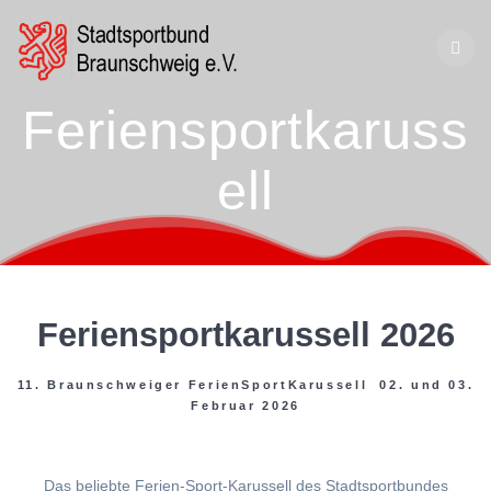
Zum
Inhalt
springen
Feriensportkaruss
ell
Feriensportkarussell 2026
11. Braunschweiger FerienSportKarussell 02. und 03.
Februar 2026
Das beliebte Ferien-Sport-Karussell des Stadtsportbundes