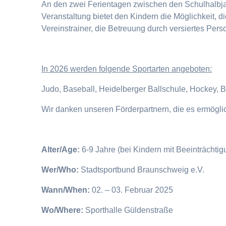
An den zwei Ferientagen zwischen den Schulhalbjahr
Veranstaltung bietet den Kindern die Möglichkeit, 
Vereinstrainer, die Betreuung durch versiertes Pers
I
n 2026 werden folgende Sportarten angeboten:
Judo, Baseball, Heidelberger Ballschule, Hockey, 
Wir danken unseren Förderpartnern, die es ermögl
Alter/Age:
6-9 Jahre (bei Kindern mit Beeinträchti
Wer/Who:
Stadtsportbund Braunschweig e.V.
Wann/When:
02. – 03. Februar 2025
Wo/Where:
Sporthalle Güldenstraße