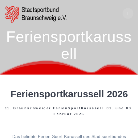
Zum
Inhalt
springen
Feriensportkaruss
ell
Feriensportkarussell 2026
11. Braunschweiger FerienSportKarussell 02. und 03.
Februar 2026
Das beliebte Ferien-Sport-Karussell des Stadtsportbundes