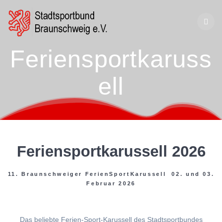
Zum
Inhalt
springen
Feriensportkaruss
ell
Feriensportkarussell 2026
11. Braunschweiger FerienSportKarussell 02. und 03.
Februar 2026
Das beliebte Ferien-Sport-Karussell des Stadtsportbundes