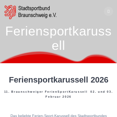
Zum
Inhalt
springen
Feriensportkaruss
ell
Feriensportkarussell 2026
11. Braunschweiger FerienSportKarussell 02. und 03.
Februar 2026
Das beliebte Ferien-Sport-Karussell des Stadtsportbundes