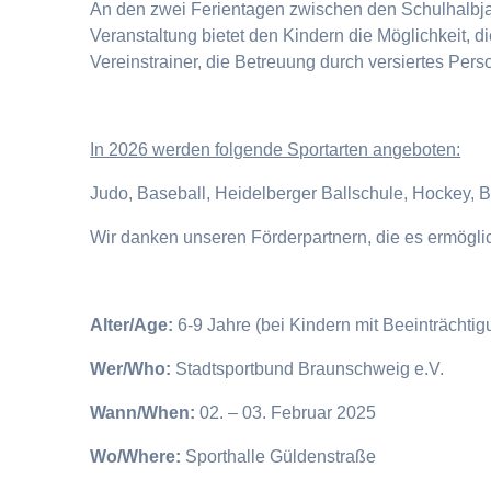
An den zwei Ferientagen zwischen den Schulhalbjahr
Veranstaltung bietet den Kindern die Möglichkeit, 
Vereinstrainer, die Betreuung durch versiertes Pers
I
n 2026 werden folgende Sportarten angeboten:
Judo, Baseball, Heidelberger Ballschule, Hockey, 
Wir danken unseren Förderpartnern, die es ermögl
Alter/Age:
6-9 Jahre (bei Kindern mit Beeinträchti
Wer/Who:
Stadtsportbund Braunschweig e.V.
Wann/When:
02. – 03. Februar 2025
Wo/Where:
Sporthalle Güldenstraße