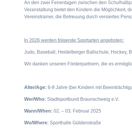
An den zwei Ferientagen zwischen den Schulhalbjahr
Veranstaltung bietet den Kindern die Möglichkeit, 
Vereinstrainer, die Betreuung durch versiertes Pers
I
n 2026 werden folgende Sportarten angeboten:
Judo, Baseball, Heidelberger Ballschule, Hockey, 
Wir danken unseren Förderpartnern, die es ermögl
Alter/Age:
6-9 Jahre (bei Kindern mit Beeinträchti
Wer/Who:
Stadtsportbund Braunschweig e.V.
Wann/When:
02. – 03. Februar 2025
Wo/Where:
Sporthalle Güldenstraße