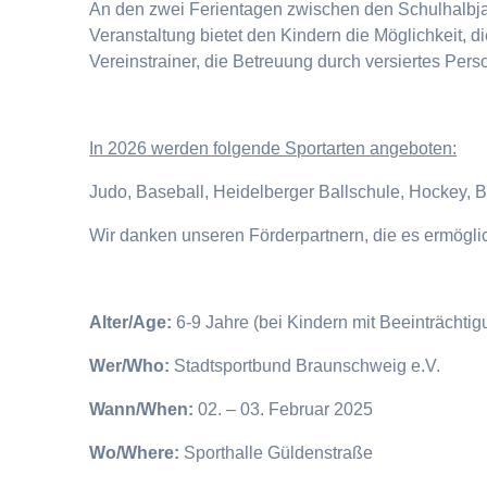
An den zwei Ferientagen zwischen den Schulhalbjahr
Veranstaltung bietet den Kindern die Möglichkeit, 
Vereinstrainer, die Betreuung durch versiertes Pers
I
n 2026 werden folgende Sportarten angeboten:
Judo, Baseball, Heidelberger Ballschule, Hockey, 
Wir danken unseren Förderpartnern, die es ermögl
Alter/Age:
6-9 Jahre (bei Kindern mit Beeinträchti
Wer/Who:
Stadtsportbund Braunschweig e.V.
Wann/When:
02. – 03. Februar 2025
Wo/Where:
Sporthalle Güldenstraße