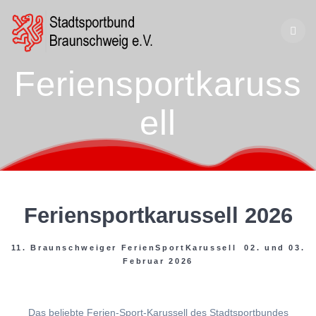
Zum
Inhalt
springen
Feriensportkaruss
ell
Feriensportkarussell 2026
11. Braunschweiger FerienSportKarussell 02. und 03.
Februar 2026
Das beliebte Ferien-Sport-Karussell des Stadtsportbundes