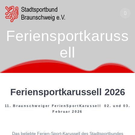
Zum
Inhalt
springen
Feriensportkaruss
ell
Feriensportkarussell 2026
11. Braunschweiger FerienSportKarussell 02. und 03.
Februar 2026
Das beliebte Ferien-Sport-Karussell des Stadtsportbundes