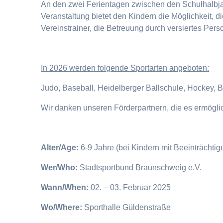
An den zwei Ferientagen zwischen den Schulhalbjahr
Veranstaltung bietet den Kindern die Möglichkeit, 
Vereinstrainer, die Betreuung durch versiertes Pers
I
n 2026 werden folgende Sportarten angeboten:
Judo, Baseball, Heidelberger Ballschule, Hockey, 
Wir danken unseren Förderpartnern, die es ermögl
Alter/Age:
6-9 Jahre (bei Kindern mit Beeinträchti
Wer/Who:
Stadtsportbund Braunschweig e.V.
Wann/When:
02. – 03. Februar 2025
Wo/Where:
Sporthalle Güldenstraße